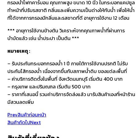
กรองน้ำโฟทคาร์บอน คุณภาพสูง ขนาด 10 นิ้ว ในกระบอกแคปซูล
ทำหน้าที่ปรับรสชาติ กลิ่นและเพิ่มความเป็นด่างให้กับน้ำ เพื่อให้น้ำ
ที่ได้จากการกรองมีกลิ่นและรสชาดที่ดี อายุการใช้งาน 12 เดือน
*** อายุการใช้งานข้างต้น วิเคราะห์จากคุณภาพน้ำที่ผ่านการ
บำบัดแล้ว เช่น น้ำประปา เป็นต้น ***
หมายเหตุ :
– รับประกันกระบอกกรองน้ำ 1 ปี ภายใต้การใช้งานปรกติ ไม่รับ
ประกันไส้กรองน้ำ เนื่องจากขึ้นกับสภาพน้ำดิบ ของแต่ละพื้นที่
– ค่าบริการติดตั้งในพื้นที่ จังหวัดนนทบุรี เริ่มต้น 400 บาท
– กรุงเทพ และปริมณฑล เริ่มต้น 500 บาท
– ราคาที่เสนอนี้ รวมค่าบริการจัดส่งแล้ว มารับสินค้าเองที่หน้าร้าน
มีสวนลดเพิ่ม
Prev
สินค้าก่อนหน้า
สินค้าถัดไป
Next