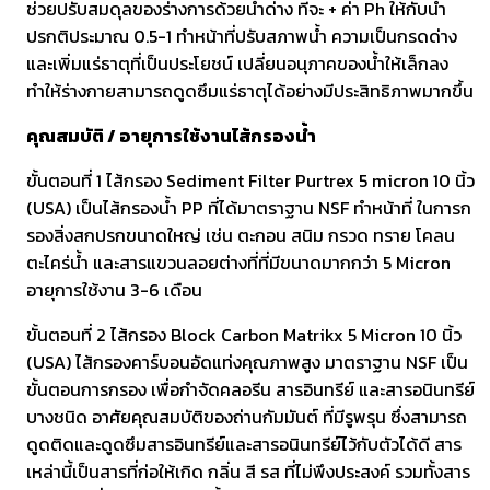
ช่วยปรับสมดุลของร่างการด้วยน้ำด่าง ที่จะ + ค่า Ph ให้กับน้ำ
ปรกติประมาณ 0.5-1 ทำหน้าที่ปรับสภาพน้ำ ความเป็นกรดด่าง
และเพิ่มแร่ธาตุที่เป็นประโยชน์ เปลี่ยนอนุภาคของน้ำให้เล็กลง
ทำให้ร่างกายสามารถดูดซึมแร่ธาตุได้อย่างมีประสิทธิภาพมากขึ้น
คุณสมบัติ / อายุการใช้งานไส้กรองน้ำ
ขั้นตอนที่ 1 ไส้กรอง Sediment Filter Purtrex 5 micron 10 นิ้ว
(USA) เป็นไส้กรองน้ำ PP ที่ได้มาตราฐาน NSF ทำหน้าที่ ในการก
รองสิ่งสกปรกขนาดใหญ่ เช่น ตะกอน สนิม กรวด ทราย โคลน
ตะไคร่น้ำ และสารแขวนลอยต่างที่ที่มีขนาดมากกว่า 5 Micron
อายุการใช้งาน 3-6 เดือน
ขั้นตอนที่ 2 ไส้กรอง Block Carbon Matrikx 5 Micron 10 นิ้ว
(USA) ไส้กรองคาร์บอนอัดแท่งคุณภาพสูง มาตราฐาน NSF เป็น
ขั้นตอนการกรอง เพื่อกำจัดคลอรีน สารอินทรีย์ และสารอนินทรีย์
บางชนิด อาศัยคุณสมบัติของถ่านกัมมันต์ ที่มีรูพรุน ซึ่งสามารถ
ดูดติดและดูดซึมสารอินทรีย์และสารอนินทรีย์ไว้กับตัวได้ดี สาร
เหล่านี้เป็นสารที่ก่อให้เกิด กลิ่น สี รส ที่ไม่พึงประสงค์ รวมทั้งสาร