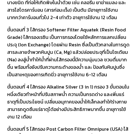
บางชนิด ที่ก่อให้เกิดพิษในน้ำด้วย เช่น คลอรีน ยาฆ่าแมลง และ
สารไฮโดรคาร์บอน (สารก่อมะเร็ง) เป็นต้น มีอายุการใช้งาน
มากกว่าคาร์บอนทั่วไป 2-4 เท่าตัว อายุการใช้งาน 12 เดือน
ขั้นตอนที่ 3 ไส้กรอง Softener Filter Aquatek (Resin Food
Grade) ไส้กรองเรซิน เป็นการกรองโดยใช้หลักการแลกเปลี่ยน
ประจุ (Ion Exchange) โดยผ่าน Resin ซึ่งเป็นตัวกลางในการดูด
สารละลายจำพวกหินปูน (Ca, Mg) แล้วปล่อยประจุที่เป็นโซเดียม
(Na) ลงสู่น้ำทำให้น้ำที่ผ่านไส้กรองนี้มีความนุ่มนวล ชวนดื่มมาก
ขึ้น พร้อมทั้งยังปรับความกระด้างของน้ำ และ ป้องกันหินปูนซึ่ง
เป็นสาเหตุของการเกิดนิ่ว อายุการใช้งาน 6-12 เดือน
ขั้นตอนที่ 4 ไส้กรอง Alkaline Silver (3 in 1) กรอง 3 ขั้นตอนใน
หนึ่งเดียวทำหน้าที่ปรับสภาพน้ำ ความเป็นกรดด่าง และเพิ่มแร่
ธาตุที่เป็นประโยชน์ เปลี่ยนอนุภาคของน้ำให้เล็กลงทำให้ร่างกาย
สามารถดูดซึมแร่ธาตุได้อย่างมีประสิทธิภาพมากขึ้น อายุการใช้
งาน 12 เดือน
ขั้นตอนที่ 5 ไส้กรอง Post Carbon Filter Omnipure (USA) ไส้