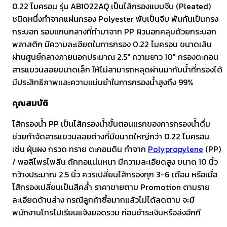
0.22 ไมครอน รุ่น AB1022AQ เป็นไส้กรองแบบจีบ (Pleated)
ชนิดหนึ่งทำจากแผ่นกรอง Polyester พับเป็นจีบ พันกันเป็นทรง
กระบอก รอบแกนกลางที่ทำมาจาก PP ผิวนอกคลุมด้วยกระบอก
พลาสติก มีความละเอียดในการกรอง 0.22 ไมครอน ขนาดเส้น
ผ่านศูนย์กลางภายนอกประมาณ 2.5″ ความยาว 10″ กรองตะกอน
สารแขวนลอยขนาดเล็ก ให้ไม่สามารถหลุดผ่านมากับน้ำที่กรองได้
มีประสิทธิภาพและความแม่นยำในการกรองน้ำสูงถึง 99%
คุณสมบัติ
ไส้กรองน้ำ PP เป็นไส้กรองน้ำขั้นตอนแรกของการกรองน้ำดื่ม
ช่วยกำจัดสารแขวนลอยต่างที่มีขนาดใหญ่กว่า 0.22 ไมครอน
เช่น ฝุ่นผง กรวด ทราย ตะกอนดิน ทำจาก
Polypropylene
(PP)
/ พอลิโพรไพลีน ถักทอแน่นหนา มีความละเอียดสูง ขนาด 10 นิ้ว
กว้างประมาณ 2.5 นิ้ว ควรเปลี่ยนไส้กรองทุก 3-6 เดือน หรือเมื่อ
ไส้กรองเปลี่ยนเป็นสีคล้ำ ราคาขายตาม Promotion ตามราย
ละเอียดด้านล่าง กรณีลูกค้าซื้อมากแล้วไม่ได้ลดตาม จะมี
พนักงานโทรไปเรียนแจ้งยอดรวม ก่อนชำระเงินหรือส่งอีกที