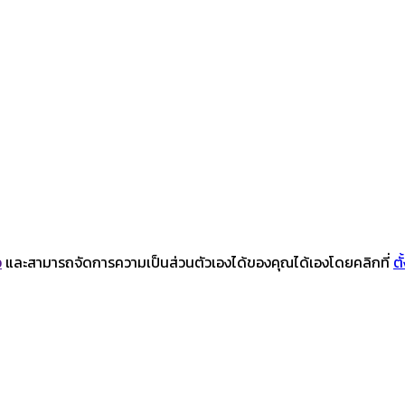
ว
และสามารถจัดการความเป็นส่วนตัวเองได้ของคุณได้เองโดยคลิกที่
ตั