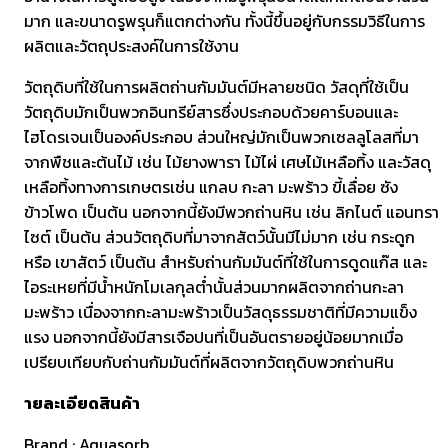
มาก และขนาดรูพรุนก็แตกต่างกัน ทั้งนี้ขึ้นอยู่กับกรรมวิธีในการ
ผลิตและวัตถุประสงค์ในการใช้งาน
วัตถุดิบที่ใช้ในการผลิตถ่านกัมมันต์มีหลายชนิด วัสดุที่ใช้เป็น
วัตถุดิบมักเป็นพวกอินทรีย์สารซึ่งประกอบด้วยคาร์บอนและ
ไฮโดรเจนเป็นองค์ประกอบ ส่วนใหญ่มักเป็นพวกเซลลูโลสที่มา
จากพืชและต้นไม้ เช่น ไม้ยางพารา ไม้ไผ่ เศษไม้เหลือทิ้ง และวัสดุ
เหลือทิ้งทางการเกษตรเช่น แกลบ กะลา มะพร้าว ขี้เลื่อย ซัง
ข้าวโพด เป็นต้น นอกจากนี้ยังมีพวกถ่านหิน เช่น ลิกไนต์ แอนทรา
ไซต์ เป็นต้น ส่วนวัตถุดิบที่มาจากสัตว์นั้นมีไม่มาก เช่น กระดูก
หรือ เขาสัตว์ เป็นต้น สําหรับถ่านกัมมันต์ที่ใช้ในการดูดแก๊ส และ
ไอระเหยที่มีน้ำหนักโมเลกุลต่ำนั้นส่วนมากผลิตจากถ่านกะลา
มะพร้าว เนื่องจากกะลามะพร้าวเป็นวัสดุธรรมชาติที่มีความแข็ง
แรง นอกจากนี้ยังมีสารเจือปนที่เป็นอันตรายอยู่น้อยมากเมื่อ
เปรียบเทียบกับถ่านกัมมันต์ที่ผลิตจากวัตถุดิบพวกถ่านหิน
ายละเอียดสินค้า
Brand : Aquasorb