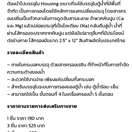
ต้องนำไปบรรจุใน Housing เหมาะที่จะใช้บรรจุในตู้น้ำที่มีพื้นที่
จำกัด เป็นการกรองโดยใช้หลักการแลกเปลี่ยนประจุ โดยสารกร
องเรซิ่นเป็นตัวกลางในการดูดจับสารละลาย จำพวกหินปูน (Ca
และ Mg) แล้วปล่อยประจุที่เป็นโซเดียม (Na) กลับคืนสู่น้ำ น้ำที่
ผ่านไส้กรองจะปราศจากหินปูน แต่ยังมีแร่ธาตุอื่นๆที่มีประโยชน์
ต่อร่างกาย ไส้กรองมีขนาด 2.5″ x 12″ สินค้าผลิตในประเทศไทย
รายละเอียดสินค้า
– ภายในกระบอกบรรจุ ด้วยสารกรองเรซิน ที่ทำหน้าที่ในการกำจัด
ความกระด้างของน้ำ
– สะดวกใช้งานง่าย เพียงแค่เปลี่ยนทั้งกระบอก
– สำหรับบรรจุในระบบการกรองของตู้น้ำ เช่น ตู้น้ำร้อน-เย็น
– สามารถใช่เป็น ขั้นตอนที่ 4 ในเครื่องกรองน้ำ 5 ขั้นตอน
ราคาตามรายการส่งเสริมการขาย
1 ชิ้น ราคา 190 บาท
3 ชิ้น ราคา 525 บาท