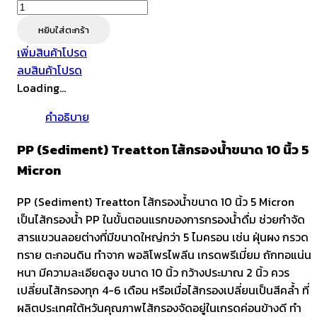
จำนวน
PP
หยิบใส่ตะกร้า
(Sediment)
เพิ่มสินค้าโปรด
Treatton
ลบสินค้าโปรด
ไส้
Loading...
กรอง
น้ำ
คำอธิบาย
ขนาด
10
PP (Sediment) Treatton ไส้กรองน้ำขนาด 10 นิ้ว 5
นิ้ว
Micron
5
Micron
PP (Sediment) Treatton ไส้กรองน้ำขนาด 10 นิ้ว 5 Micron
ชิ้น
เป็นไส้กรองน้ำ PP ในขั้นตอนแรกของการกรองน้ำดื่ม ช่วยกำจัด
สารแขวนลอยต่างที่มีขนาดใหญ่กว่า 5 ไมครอน เช่น ฝุ่นผง กรวด
ทราย ตะกอนดิน ทำจาก พอลิโพรไพลีน เกรดพรีเมี่ยม ถักทอแน่น
หนา มีความละเอียดสูง ขนาด 10 นิ้ว กว้างประมาณ 2 นิ้ว ควร
เปลี่ยนไส้กรองทุก 4-6 เดือน หรือเมื่อไส้กรองเปลี่ยนเป็นสีคล้ำ ที่
ผลิตประเทศใต้หวันคุณภาพไส้กรองจัดอยู่ในเกรดค่อนข้างดี ทำ