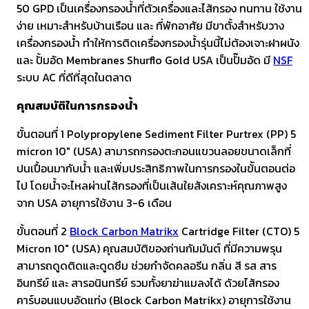
ผลิต
50 GPD เป็นเครื่องกรองน้ำที่ตัวเครื่องและไส้กรอง ทนทาน ใช้งาน
50
ง่าย เหมาะสำหรับบ้านเรือน และ ที่พักอาศัย มีขาตั้งสำหรับวาง
GPD
เครื่องกรองน้ำ ทำให้การติดเครื่องกรองน้ำรุ่นนี้ไม่ต้องเจาะฝาผนัง
ชิ้น
และ ปั้มอัด Membranes Shurflo Gold USA เป็นปั๊มอัด มี
NSF
ระบบ AC ที่ดีที่สุดในตลาด
คุณสมบัติในการกรองน้ำ
ขั้นตอนที่ 1 Polypropylene Sediment Filter Purtrex (PP) 5
micron 10″ (USA) สามารถกรองตะกอนแขวนลอยขนาดเล็กที่
ปนเปื้อนมากับน้ำ และเพิ่มประสิทธิภาพในการกรองในข้ันตอนต่อ
ไป โดยน้ำจะไหลผ่านไส้กรองที่เป็นเส้นใยสังเคราะห์คุณภาพสูง
จาก USA อายุการใช้งาน 3-6 เดือน
ขั้นตอนที่ 2
Block Carbon Matrikx
Cartridge Filter (CTO) 5
Micron 10″ (USA) คุณสมบัติของถ่านกัมมันต์ ที่มีความพรุน
สามารถดูดติดและดูดซึม ช่วยกำจัดคลอรีน กลิ่น สี รส สาร
อินทรีย์ และ สารอนินทรีย์ รวมทั้งยาฆ่าแมลงได้ ด้วยไส้กรอง
คาร์บอนแบบอัดแท่ง (Block Carbon Matrikx) อายุการใช้งาน