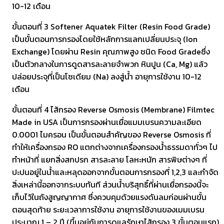
10-12 เดือน
ขั้นตอนที่ 3 Softener Aquatek Filter (Resin Food Grade)
เป็นขั้นตอนการกรองโดยใช้หลักการแลกเปลี่ยนประจุ (Ion
Exchange) โดยผ่าน Resin คุณภาพสูง ชนิด Food Gradeซึ่ง
เป็นตัวกลางในการดูดสารละลายจำพวก หินปูน (Ca, Mg) แล้ว
ปล่อยประจุที่เป็นโซเดียม (Na) ลงสู่น้ำ อายุการใช้งาน 10-12
เดือน
ขั้นตอนที่ 4 ไส้กรอง Reverse Osmosis (Membrane) Filmtec
Made in USA เป็นการกรองผ่านเยื่อแมมเบรนความละเอียด
0.0001 ไมครอน เป็นขั้นตอนสำคัญของ Reverse Osmosis ที่
ทำให้เครื่องกรอง RO แตกต่างจากเครื่องกรองน้ำธรรมดาทั่วๆ ไป
ทำหน้าที่ แยกสิ่งสกปรก สารละลาย โลหะหนัก สารพิษต่างๆ ที่
ปะปนอยู่ในน้ำและหลุดออกจากขั้นตอนการกรองที่ 1,2,3 และกำจัด
สิ่งเหล่านี้ออกจากระบบทันที ส่วนน้ำบริสุทธิ์ที่ผ่านเยื่อกรองนี้จะ
เก็บไว้ในถังสูญญากาศ ซึ่งควบคุมด้วยแรงดันลมก่อนผ่านขั้น
ตอนสุดท้าย ระยะเวลาการใช้งาน อายุการใช้งานของเมมเบรน
ประมาณ 1 – 2 ปี (ขึ้นอยู่กับการดูแลรักษาไส้กรอง 3 ขั้นตอนแรก)