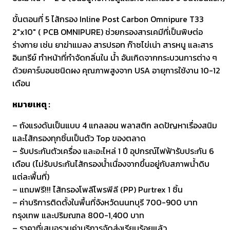
ขั้นตอนที่ 5 ไส้กรอง Inline Post Carbon Omnipure T33
2″x10″ ( PCB OMNIPURE) ช่วยกรองสารเคมีที่เป็นพิษต่อ
ร่างกาย เช่น ยาฆ่าแมลง สารปรอท ก๊าซไข่เน่า สารหนู และสาร
อินทรีย์ ทำหน้าที่กำจัดกลิ่นใน น้ำ อันเกิดจากกระบวนการต่าง ๆ
ด้วยคาร์บอนชนิดผง คุณภาพสูงจาก USA อายุการใช้งาน 10-12
เดือน
หมายเหตุ :
– ถังแรงดันเป็นแบบ 4 แกลลอน พลาสติก ลดปัญหาเรื่องสนิม
และไส้กรองทุกชิ้นเป็นตัว Top ของตลาด
– รับประกันตัวเครื่อง และอะไหล่ 1 ปี อุปกรณ์ไฟฟ้ารับประกัน 6
เดือน (ไม่รับประกันไส้กรองน้ำเนื่องจากขึ้นอยู่กับสภาพน้ำดิบ
แต่ละพื้นที่)
– แถมฟรี!!! ไส้กรองโพลีโพรพีลี (PP) Purtrex 1 ชิ้น
– ค่าบริการติดตั้งในพื้นที่จังหวัดนนทบุรี 700-900 บาท
กรุงเทพ และปริมณฑล 800-1,400 บาท
– ราคาที่เสนอรวมค่าบริการจัดส่งเรียบร้อยแล้ว