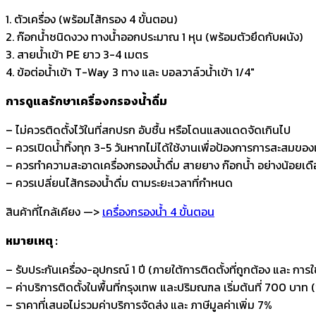
1. ตัวเครื่อง (พร้อมไส้กรอง 4 ขั้นตอน)
2. ก๊อกน้ำชนิดงวง ทางน้ำออกประมาณ 1 หุน (พร้อมตัวยึดกับผนัง)
3. สายน้ำเข้า PE ยาว 3-4 เมตร
4. ข้อต่อน้ำเข้า T-Way 3 ทาง และ บอลวาล์วน้ำเข้า 1/4″
การดูแลรักษาเครื่องกรองน้ำดื่ม
– ไม่ควรติดตั้งไว้ในที่สกปรก อับชื้น หรือโดนแสงแดดจัดเกินไป
– ควรเปิดน้ำทิ้งทุก 3-5 วันหากไม่ได้ใช้งานเพื่อป้องการการสะสมของเ
– ควรทำความสะอาดเครื่องกรองน้ำดื่ม สายยาง ก๊อกน้ำ อย่างน้อยเดือ
– ควรเปลี่ยนไส้กรองน้ำดื่ม ตามระยะเวลาที่กำหนด
สินค้าที่ไกล้เคียง —>
เครื่องกรองน้ำ 4 ขั้นตอน
หมายเหตุ :
– รับประกันเครื่อง-อุปกรณ์ 1 ปี (ภายใต้การติดตั้งที่ถูกต้อง และ กา
– ค่าบริการติดตั้งในพื้นที่กรุงเทพ และปริมณฑล เริ่มต้นที่ 700 บาท (ข
– ราคาที่เสนอไม่รวมค่าบริการจัดส่ง และ ภาษีมูลค่าเพิ่ม 7%