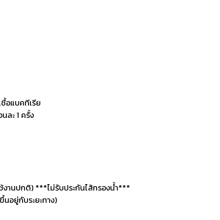
ชื้อแบคทีเรีย
นละ 1 ครั้ง
รใช้งานปกติ) ***ไม่รับประกันไส้กรองน้ำ***
ึ้นอยู่กับระยะทาง)