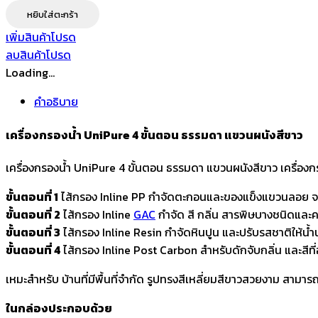
เครื่อง
หยิบใส่ตะกร้า
กรอง
เพิ่มสินค้าโปรด
น้ำ
ลบสินค้าโปรด
UniPure
Loading...
4
ขั้น
คำอธิบาย
ตอน
แบบ
เครื่องกรองน้ำ UniPure 4 ขั้นตอน ธรรมดา แขวนผนังสีขาว
กล่อง
เครื่องกรองน้ำ UniPure 4 ขั้นตอน ธรรมดา แขวนผนังสีขาว เครื่องก
ระบบ
ธรรมดา
ขั้นตอนที่ 1
ไส้กรอง Inline PP กำจัดตะกอนและของแข็งแขวนลอย จา
แขวน
ขั้นตอนที่ 2
ไส้กรอง Inline
GAC
กำจัด สี กลิ่น สารพิษบางชนิดและค
ผนัง
ขั้นตอนที่ 3
ไส้กรอง Inline Resin กำจัดหินปูน และปรับรสชาติให้น้ำนุ
สี
ขั้นตอนที่ 4
ไส้กรอง Inline Post Carbon สำหรับดักจับกลิ่น และสีที
ขาว
ชิ้น
เหมะสำหรับ บ้านที่มีพื้นที่จำกัด รูปทรงสีเหลี่ยมสีขาวสวยงาม สามารถติ
ในกล่องประกอบด้วย