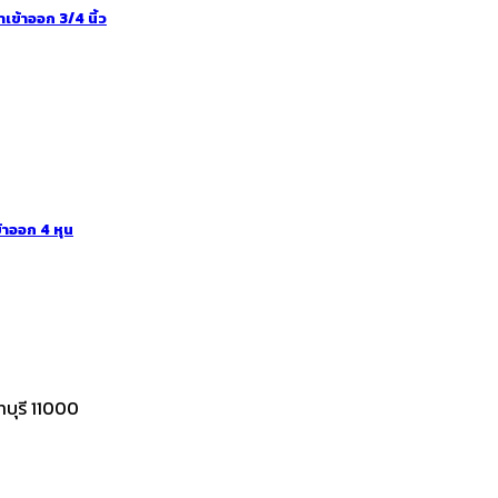
เข้าออก 3/4 นิ้ว
้าออก 4 หุน
บุรี 11000