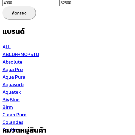
ราคา
ราคา
ต่ำ
สูงสุด
คัดกรอง
สุด
แบรนด์
ALL
A
B
C
D
F
H
M
O
P
S
T
U
Absolute
Aqua Pro
Aqua Pura
Aquasorb
Aquatek
BigBlue
Birm
Clean Pure
Colandas
หมวดหมู่สินค้า
Doulton