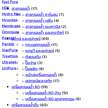
Fast Pure
HDK
สารกรองน้ำ
(17)
Hydro Max
สารกรองน้ำ คาร์บอน
(7)
Hyundai
สารกรองน้ำ เรซิ่น
(4)
Membrane
สารกรองน้ำ แมงกานีส
(2)
Omnipure
สารกรองน้ำ แอนทราไซท์
(1)
Pentair
อะไหล่ และอุปกรณ์
(69)
Pentek
กระบอกกรองน้ำ
(17)
StarPure
ชุดยูวี และอุปกรณ์
(5)
Treatton
ถังแรงดัน
(3)
Ultratek
ปั๊มจ่าย
(3)
UniPure
ปั๊มผลิต
(8)
อะไหล่เครื่องกรองน้ำ
(8)
อุปกรณ์พลาสติก
(17)
เครื่องกรองน้ำ RO
(59)
เครื่องกรองน้ำ RO บ้าน
(51)
เครื่องกรองน้ำ RO อุตสาหกรรม
(8)
เครื่องกรองน้ำดื่ม
(60)