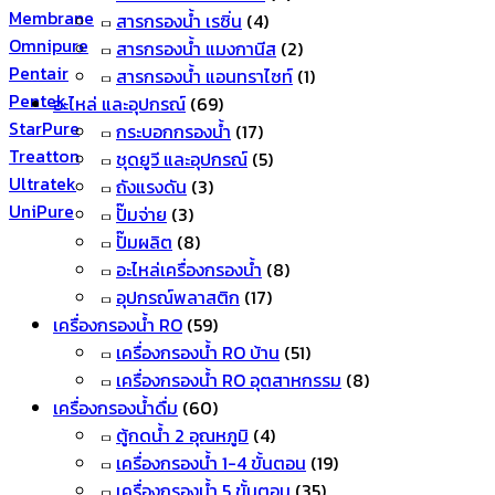
Membrane
สารกรองน้ำ เรซิ่น
(4)
Omnipure
สารกรองน้ำ แมงกานีส
(2)
Pentair
สารกรองน้ำ แอนทราไซท์
(1)
Pentek
อะไหล่ และอุปกรณ์
(69)
StarPure
กระบอกกรองน้ำ
(17)
Treatton
ชุดยูวี และอุปกรณ์
(5)
Ultratek
ถังแรงดัน
(3)
UniPure
ปั๊มจ่าย
(3)
ปั๊มผลิต
(8)
อะไหล่เครื่องกรองน้ำ
(8)
อุปกรณ์พลาสติก
(17)
เครื่องกรองน้ำ RO
(59)
เครื่องกรองน้ำ RO บ้าน
(51)
เครื่องกรองน้ำ RO อุตสาหกรรม
(8)
เครื่องกรองน้ำดื่ม
(60)
ตู้กดน้ำ 2 อุณหภูมิ
(4)
เครื่องกรองน้ำ 1-4 ขั้นตอน
(19)
เครื่องกรองน้ำ 5 ขั้นตอน
(35)