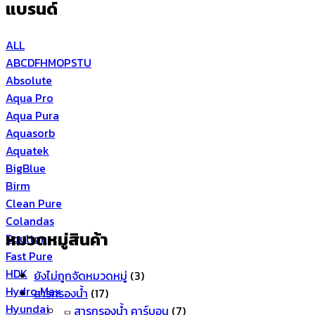
แบรนด์
ALL
A
B
C
D
F
H
M
O
P
S
T
U
Absolute
Aqua Pro
Aqua Pura
Aquasorb
Aquatek
BigBlue
Birm
Clean Pure
Colandas
หมวดหมู่สินค้า
Doulton
Fast Pure
HDK
ยังไม่ถูกจัดหมวดหมู่
(3)
Hydro Max
สารกรองน้ำ
(17)
Hyundai
สารกรองน้ำ คาร์บอน
(7)